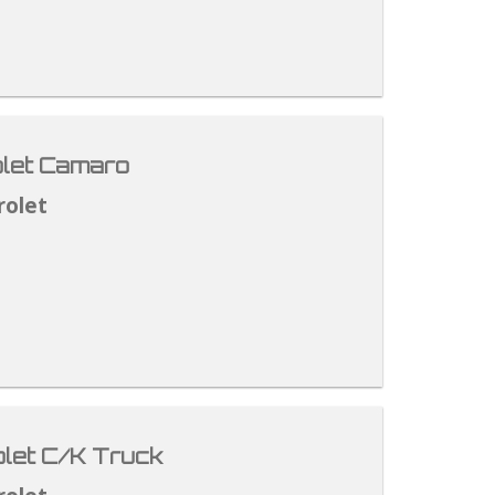
let Camaro
rolet
let C/K Truck