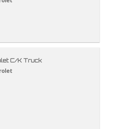
rolet
let C/K Truck
rolet