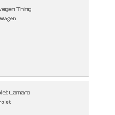
agen Thing
swagen
let Camaro
rolet