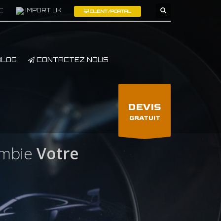
C
IMPORT UK
CLIENT/PORTAL
×
LOG
CONTACTEZ NOUS
DEVIS
GRATUIT
ambie
Votre