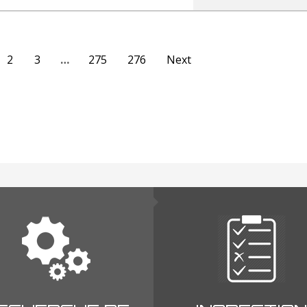
2
3
…
275
276
Next