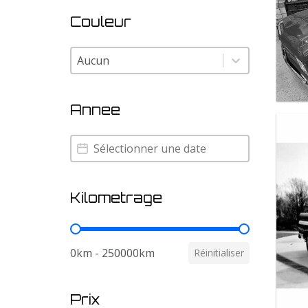
Couleur
Couleur
Couleur
Annee
Annee
Annee
Kilometrage
Kilometrage
0km - 250000km
Réinitialiser
Prix