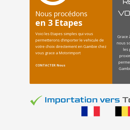
R
Nous procédons
VO
en 3 Etapes
Voici les Etapes simples qui vous
Grace à
permetterons d’importer le vehicule de
nous s
votre choix directement en Gambie chez
les
vous grace a Motorimport
proxi
permet
CONTACTER Nous
Gambie
Importation vers
To