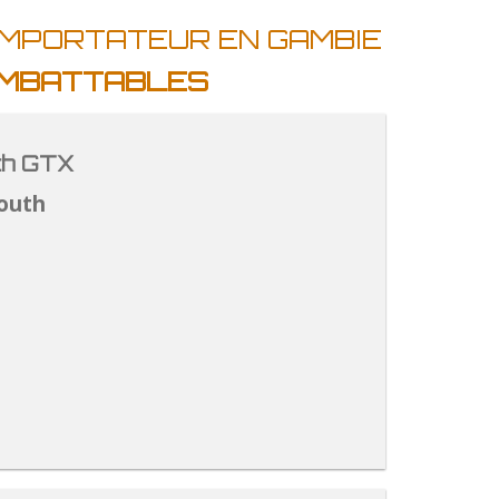
IMPORTATEUR EN GAMBIE
 IMBATTABLES
th GTX
outh