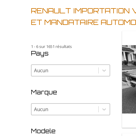
RENAULT IMPORTATION 
ET MANDATAIRE AUTOMO
1 - 6 sur 1651 résultats
Pays
Pays
Pays
Marque
Marque
Marque
Modele