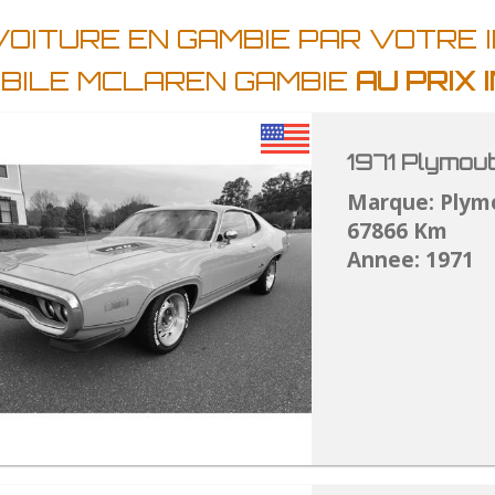
VOITURE EN GAMBIE PAR VOTRE 
BILE MCLAREN GAMBIE
AU PRIX
1971 Plymou
Marque: Plym
67866 Km
Annee: 1971