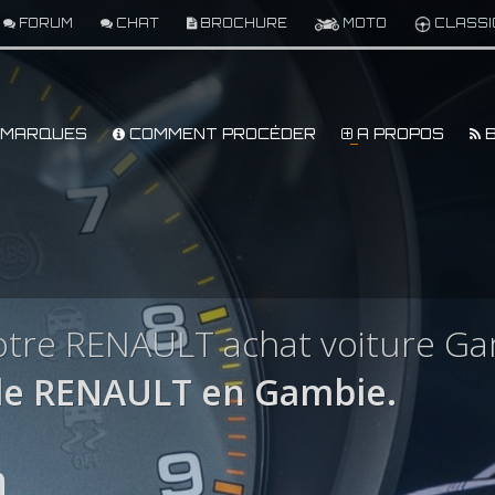
FORUM
CHAT
BROCHURE
MOTO
CLASSI
MARQUES
COMMENT PROCÉDER
A PROPOS
B
otre RENAULT achat voiture G
le RENAULT en Gambie.