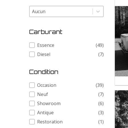
Modele
Modele
Carburant
Carburant
Essence
(49)
Diesel
(7)
Condition
Condition
Occasion
(39)
Neuf
(7)
Showroom
(6)
Antique
(3)
Restoration
(1)