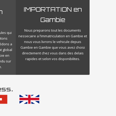
IMPORTATION en
n
Gambie
Nous preparons tout les documents
ules qui
nessecaire a l’immatriculation en Gambie et
itons
nous vous livrons le vehicule depuis
cédons a
Gambie en Gambie que vous avez choisi
t global
directement chez vous dans des delais
bie en
rapides et selon vos disponibilites.
endu sur
.
ess.