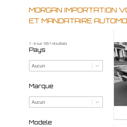
MORGAN IMPORTATION V
ET MANDATAIRE AUTOMO
1 - 6 sur 1651 résultats
Pays
Pays
Pays
Marque
Marque
Marque
Modele