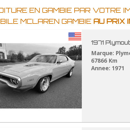
OITURE EN GAMBIE PAR VOTRE I
BILE MCLAREN GAMBIE
AU PRIX
1971 Plymou
Marque: Plym
67866 Km
Annee: 1971