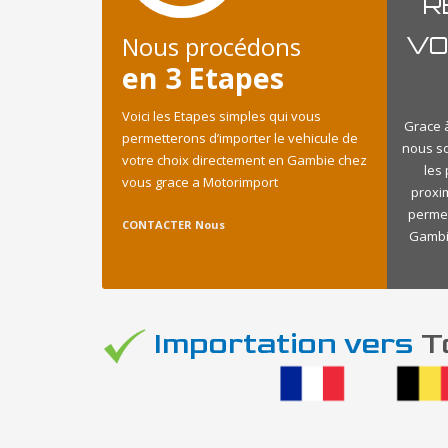
R
Nous procédons
VO
en 3 Etapes
Voici les Etapes simples qui vous
Grace à
permetterons d’importer le vehicule de
nous s
votre choix directement en Gambie chez
les
vous grace a Motorimport
proxi
permet
CONTACTER Nous
Gambie
Importation vers
To