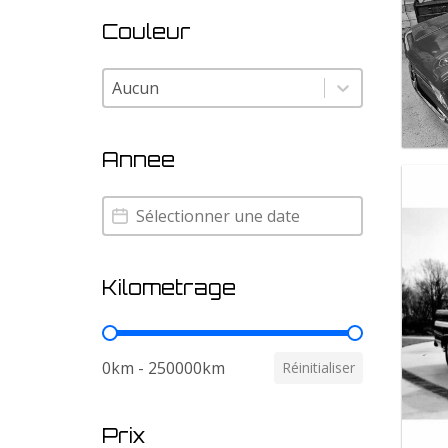
Couleur
Couleur
Couleur
Annee
Annee
Annee
Kilometrage
Kilometrage
0km - 250000km
Réinitialiser
Prix