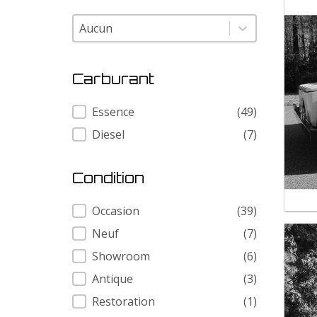
Modele
Modele
Carburant
Carburant
Essence
(49)
Diesel
(7)
Condition
Condition
Occasion
(39)
Neuf
(7)
Showroom
(6)
Antique
(3)
Restoration
(1)