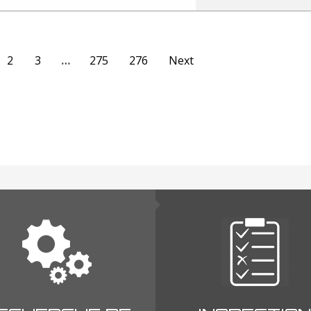
2
3
…
275
276
Next