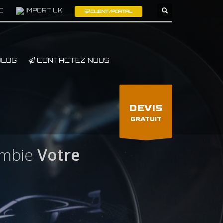
C
IMPORT UK
CLIENT/PORTAL
×
LOG
CONTACTEZ NOUS
DEVIS
GRATUIT
ambie
Votre