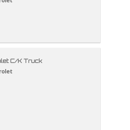
rolet
let C/K Truck
rolet