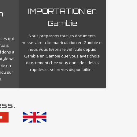
IMPORTATION en
n
Gambie
Nous preparons tout les documents
ules qui
nessecaire a l’immatriculation en Gambie et
itons
nous vous livrons le vehicule depuis
cédons a
Gambie en Gambie que vous avez choisi
t global
directement chez vous dans des delais
bie en
rapides et selon vos disponibilites.
endu sur
.
ess.