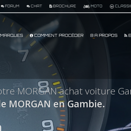
FORUM
CHAT
BROCHURE
MOTO
CLASSI
MARQUES
COMMENT PROCÉDER
A PROPOS
B
otre MORGAN achat voiture G
le MORGAN en Gambie.