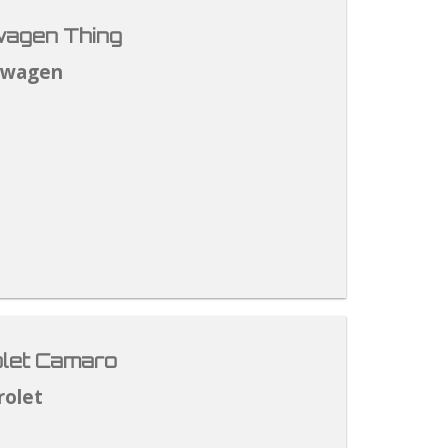
agen Thing
swagen
let Camaro
rolet