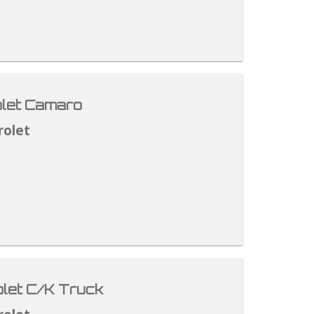
let Camaro
rolet
let C/K Truck