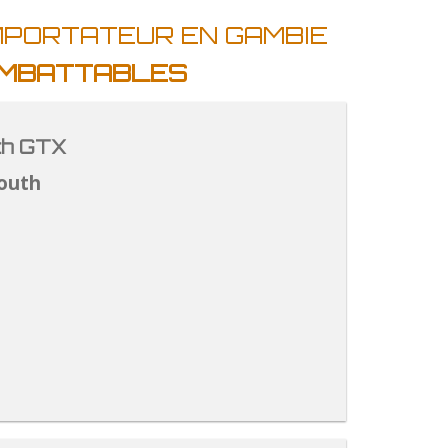
MPORTATEUR EN GAMBIE
 IMBATTABLES
th GTX
outh