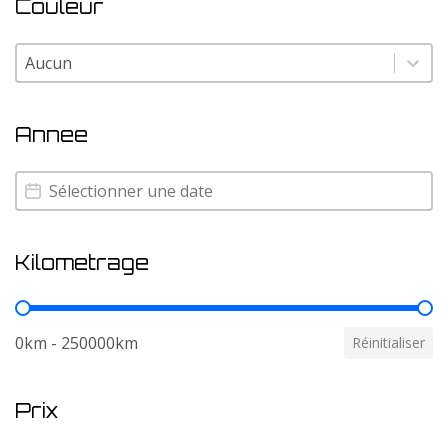
Couleur
Couleur
Couleur
Annee
Annee
Annee
Kilometrage
Kilometrage
0km - 250000km
Réinitialiser
Prix