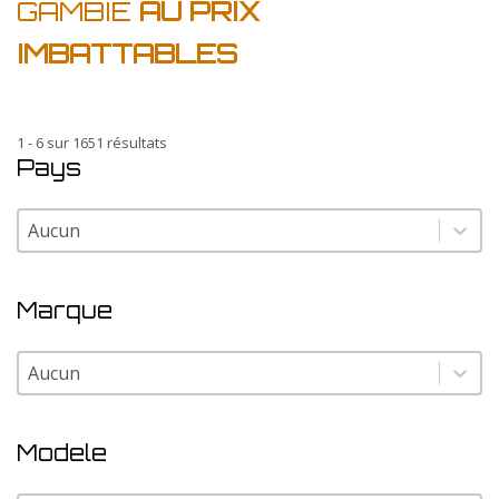
GAMBIE
AU PRIX
IMBATTABLES
1 - 6 sur 1651 résultats
Pays
Pays
Pays
Marque
Marque
Marque
Modele