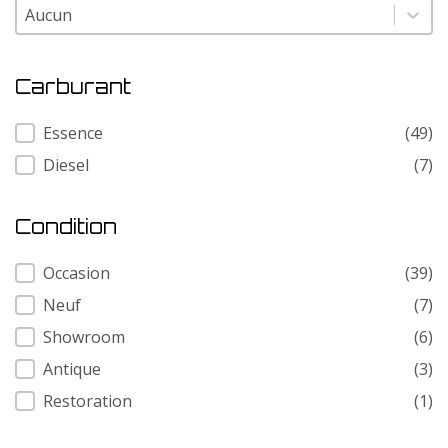
Modele
Modele
Carburant
Carburant
Essence
(49)
Diesel
(7)
Condition
Condition
Occasion
(39)
Neuf
(7)
Showroom
(6)
Antique
(3)
Restoration
(1)