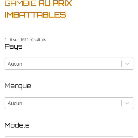
GAMBIE
AU PRIX
IMBATTABLES
1 - 6 sur 1651 résultats
Pays
Pays
Pays
Marque
Marque
Marque
Modele