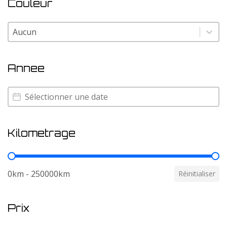
Couleur
Couleur
Couleur
Annee
Annee
Annee
Kilometrage
Kilometrage
0km - 250000km
Réinitialiser
Prix