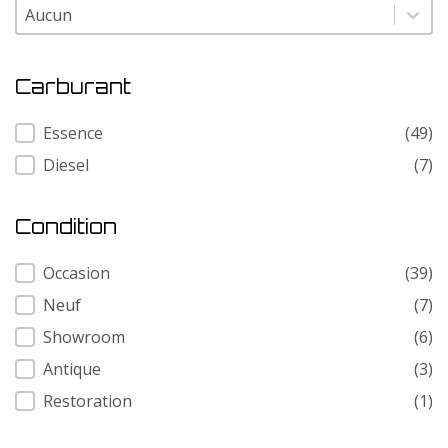
Modele
Modele
Carburant
Carburant
Essence
(49)
Diesel
(7)
Condition
Condition
Occasion
(39)
Neuf
(7)
Showroom
(6)
Antique
(3)
Restoration
(1)