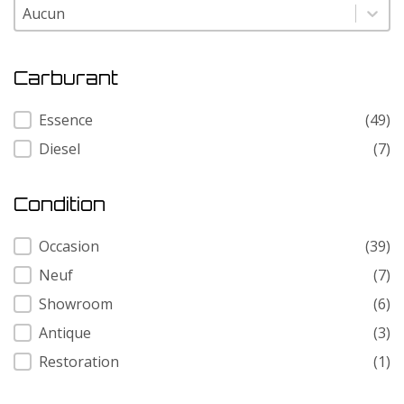
Modele
Modele
Carburant
Carburant
Essence
(49)
Diesel
(7)
Condition
Condition
Occasion
(39)
Neuf
(7)
Showroom
(6)
Antique
(3)
Restoration
(1)