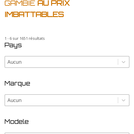
GAMBIE
AU PRIX
IMBATTABLES
1 - 6 sur 1651 résultats
Pays
Pays
Pays
Marque
Marque
Marque
Modele