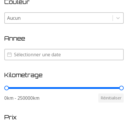
Couleur
Couleur
Couleur
Annee
Annee
Annee
Kilometrage
Kilometrage
0km - 250000km
Réinitialiser
Prix