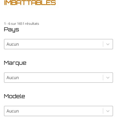
IMBATTABLES
1 - 6 sur 1651 résultats
Pays
Pays
Pays
Marque
Marque
Marque
Modele
Modele
Modele