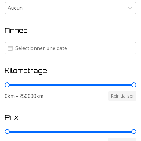
Couleur
Couleur
Annee
Annee
Annee
Kilometrage
Kilometrage
0km - 250000km
Réinitialiser
Prix
Prix