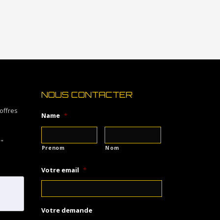
Hongrie, et la Roumanie
NOUS CONTACTER
offres
Name
*
O"
Prenom
Nom
Votre email
*
Votre demande