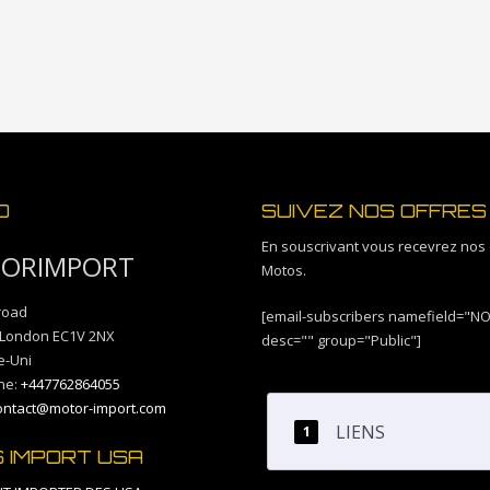
Grèce et de Turquie
O
SUIVEZ NOS OFFRES
En souscrivant vous recevrez nos 
ORIMPORT
Motos.
 road
[email-subscribers namefield="N
London
EC1V 2NX
desc="" group="Public"]
-Uni
ne:
+447762864055
ontact@motor-import.com
LIENS
S IMPORT USA