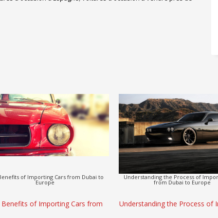
onquête de la Route : Voitures d’Occasion
L’Art de la Conduite : Voitures d’Occ
tées de Serbie, de Grèce et de Turquie
Tous les Passionnés
a Conquête de la Route : Voitures
L’Art de la Conduite : Voit
ccasion Importées de Serbie, de
d’Occasion pour Tous les Pas