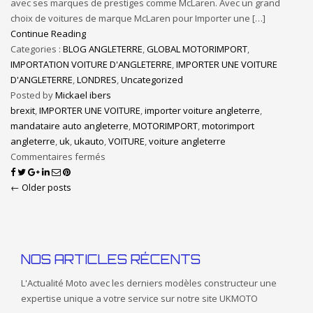
avec ses marques de prestiges comme McLaren. Avec un grand
choix de voitures de marque McLaren pour Importer une […]
Continue Reading
Categories :
BLOG ANGLETERRE
,
GLOBAL MOTORIMPORT
,
IMPORTATION VOITURE D'ANGLETERRE
,
IMPORTER UNE VOITURE
D'ANGLETERRE
,
LONDRES
,
Uncategorized
Posted by
Mickael ibers
brexit
,
IMPORTER UNE VOITURE
,
importer voiture angleterre
,
mandataire auto angleterre
,
MOTORIMPORT
,
motorimport
angleterre
,
uk
,
ukauto
,
VOITURE
,
voiture angleterre
Commentaires fermés
← Older posts
NOS ARTICLES RÉCENTS
L'Actualité Moto avec les derniers modèles constructeur une
expertise unique a votre service sur notre site UKMOTO