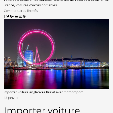
France
,
Voitures d'occasion fiables
Commentaires fermés
Importer voiture angleterre Brexit avec motorimport
13
janvier
Importer voiture