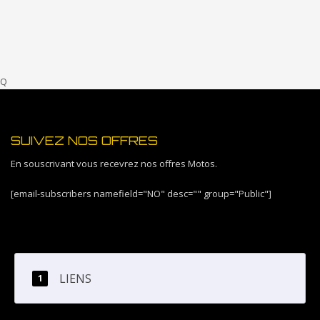
Q
SUIVEZ NOS OFFRES
En souscrivant vous recevrez nos offres Motos.
[email-subscribers namefield="NO" desc="" group="Public"]
LIENS