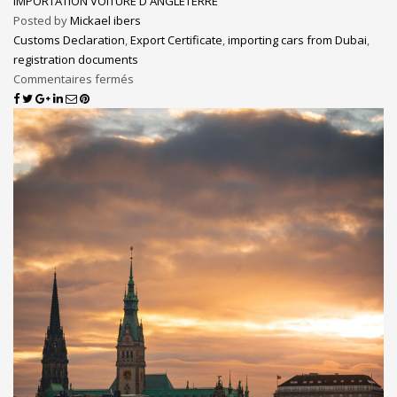
IMPORTATION VOITURE D'ANGLETERRE
Posted by
Mickael ibers
Customs Declaration
,
Export Certificate
,
importing cars from Dubai
,
registration documents
Commentaires fermés