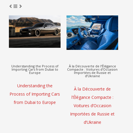
Understanding the Process of
À la Découverte de l’Élégance
À 
Importing Cars from Dubai to
Compacte : Voitures d’Occasion
Voit
Europe
Importées de Russie et
de
d’Ukraine
Understanding the
À la Découverte de
À la
Process of Importing Cars
l’Élégance Compacte :
:
from Dubai to Europe
Voitures d’Occasion
Imp
Importées de Russie et
G
d’Ukraine