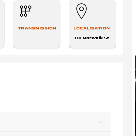
TRANSMISSION
LOCALISATION
301 Norwalk St.
Greensboro,
North Carolina
27407