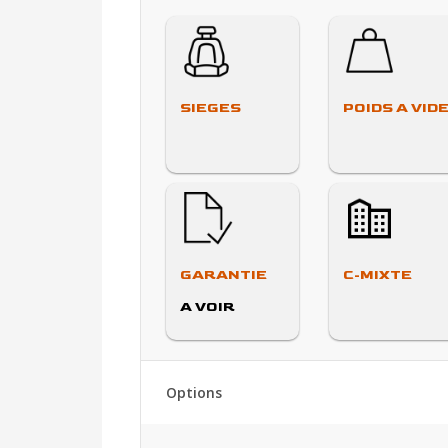
SIEGES
POIDS A VID
GARANTIE
C-MIXTE
A VOIR
Options