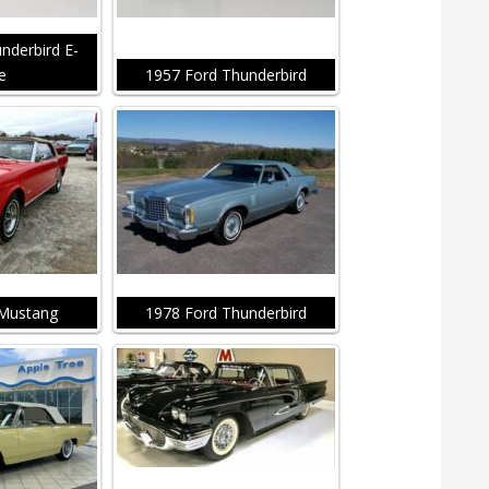
nderbird E-
e
1957 Ford Thunderbird
 Mustang
1978 Ford Thunderbird