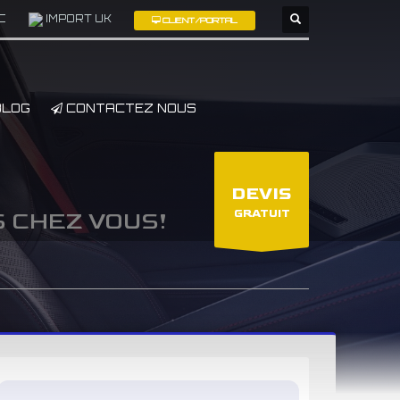
C
IMPORT UK
CLIENT/PORTAL
×
LOG
CONTACTEZ NOUS
DEVIS
GRATUIT
S CHEZ VOUS!