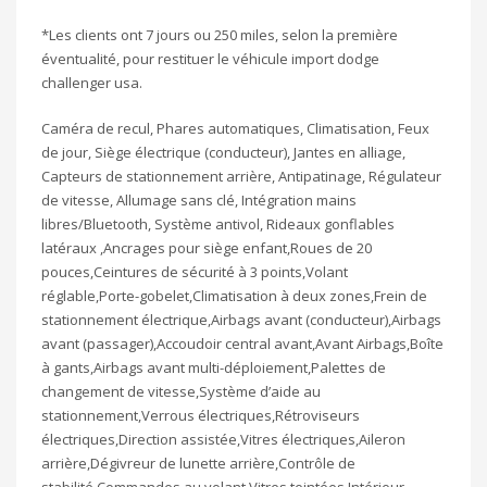
*Les clients ont 7 jours ou 250 miles, selon la première
éventualité, pour restituer le véhicule import dodge
challenger usa.
Caméra de recul, Phares automatiques, Climatisation, Feux
de jour, Siège électrique (conducteur), Jantes en alliage,
Capteurs de stationnement arrière, Antipatinage, Régulateur
de vitesse, Allumage sans clé, Intégration mains
libres/Bluetooth, Système antivol, Rideaux gonflables
latéraux ,Ancrages pour siège enfant,Roues de 20
pouces,Ceintures de sécurité à 3 points,Volant
réglable,Porte-gobelet,Climatisation à deux zones,Frein de
stationnement électrique,Airbags avant (conducteur),Airbags
avant (passager),Accoudoir central avant,Avant Airbags,Boîte
à gants,Airbags avant multi-déploiement,Palettes de
changement de vitesse,Système d’aide au
stationnement,Verrous électriques,Rétroviseurs
électriques,Direction assistée,Vitres électriques,Aileron
arrière,Dégivreur de lunette arrière,Contrôle de
stabilité,Commandes au volant,Vitres teintées,Intérieur