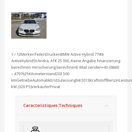
1 / 12MerkenTeilenDruckenBMW Active Hybrid 7740i
ActivehybridSt.Andrä, AT€ 25 000,-Keine Angabe Finanzierung
berechnen Versicherung berechnenE-Mail senden+43 (0)660
– 4797625Kilometerstand203 500
kmGetriebeAutomatikErstzulassung04/2013KraftstoffBenzinLeistu
kW (320 PS)VerkäuferPrivat
Caracteristiques Techniques