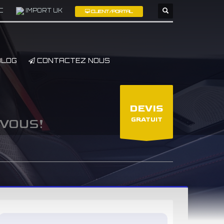
C
IMPORT UK
CLIENT/PORTAL
×
LOG
CONTACTEZ NOUS
DEVIS
GRATUIT
 VOUS!