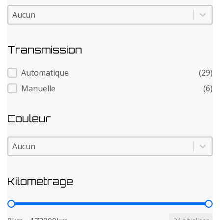
Modele
Modele
Transmission
Transmission
Automatique
(29)
Manuelle
(6)
Couleur
Couleur
Couleur
Kilometrage
Kilometrage