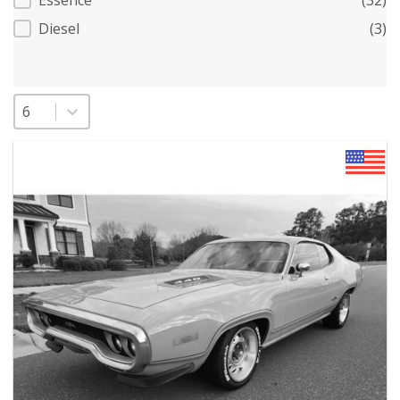
Carburant
Essence
(32)
Diesel
(3)
Sélectionnez un nombre par page