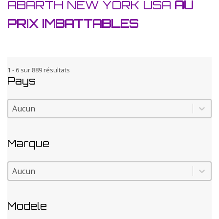
ABARTH NEW YORK USA
AU
PRIX IMBATTABLES
1 - 6 sur 889 résultats
Pays
Pays
Pays
Marque
Marque
Marque
Modele