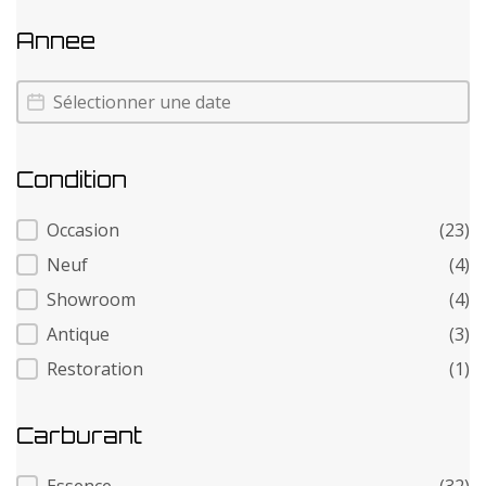
Annee
Annee
Annee
Condition
Condition
Occasion
(23)
Neuf
(4)
Showroom
(4)
Antique
(3)
Restoration
(1)
Carburant