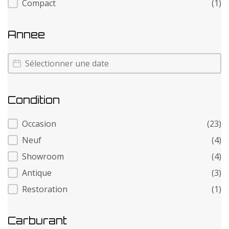
Compact
(1)
Annee
Annee
Annee
Condition
Condition
Occasion
(23)
Neuf
(4)
Showroom
(4)
Antique
(3)
Restoration
(1)
Carburant