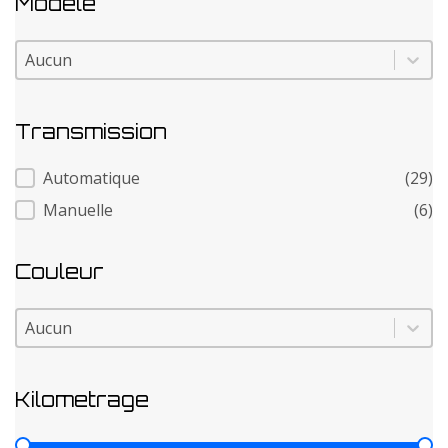
Modele
Modele
Modele
Transmission
Transmission
Automatique
(29)
Manuelle
(6)
Couleur
Couleur
Couleur
Kilometrage
Kilometrage