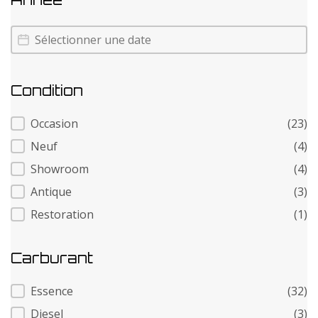
Annee
Annee
Condition
Condition
Occasion
(23)
Neuf
(4)
Showroom
(4)
Antique
(3)
Restoration
(1)
Carburant
Carburant
Essence
(32)
Diesel
(3)