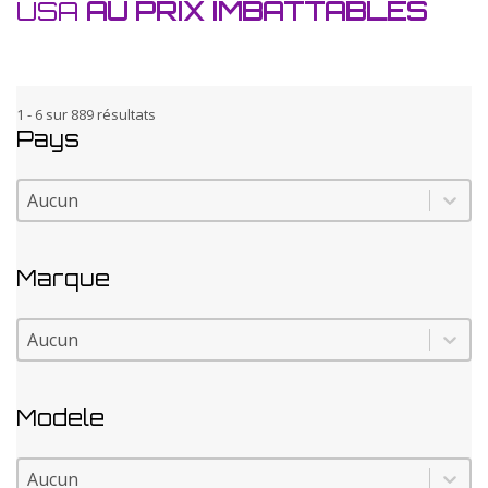
USA
AU PRIX IMBATTABLES
1 - 6 sur 889 résultats
Pays
Pays
Pays
Marque
Marque
Marque
Modele
Modele
Modele