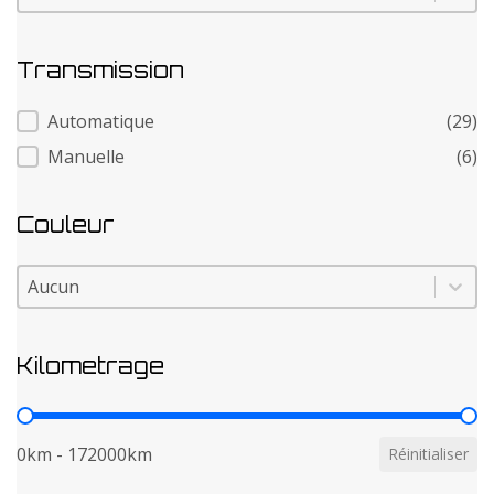
Transmission
Transmission
Automatique
(29)
Manuelle
(6)
Couleur
Couleur
Couleur
Kilometrage
Kilometrage
0km - 172000km
Réinitialiser