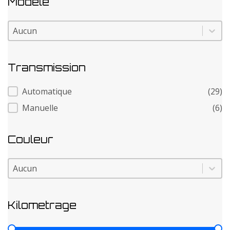
Modele
Modele
Modele
Transmission
Transmission
Automatique
(29)
Manuelle
(6)
Couleur
Couleur
Couleur
Kilometrage
Kilometrage