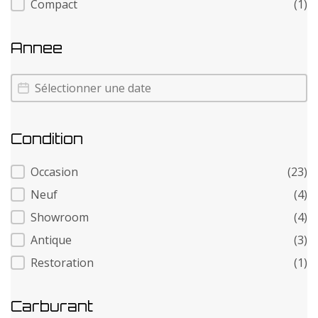
Compact
(1)
Annee
Annee
Annee
Condition
Condition
Occasion
(23)
Neuf
(4)
Showroom
(4)
Antique
(3)
Restoration
(1)
Carburant