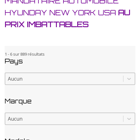
MANDATAIRE AUTOMOBILE
HYUNDAY NEW YORK USA
AU
PRIX IMBATTABLES
1 - 6 sur 889 résultats
Pays
Pays
Pays
Marque
Marque
Marque