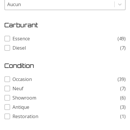
Modele
Modele
Carburant
Carburant
Essence
(49)
Diesel
(7)
Condition
Condition
Occasion
(39)
Neuf
(7)
Showroom
(6)
Antique
(3)
Restoration
(1)