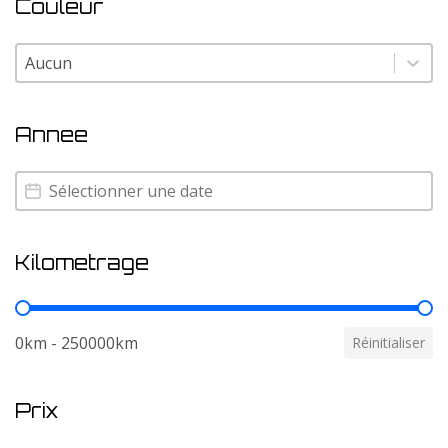
Couleur
Couleur
Couleur
Annee
Annee
Annee
Kilometrage
Kilometrage
0km - 250000km
Réinitialiser
Prix