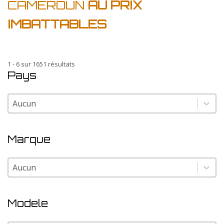
CAMEROUN
AU PRIX
IMBATTABLES
1 - 6 sur 1651 résultats
Pays
Pays
Pays
Marque
Marque
Marque
Modele