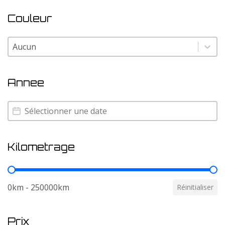
Couleur
Couleur
Couleur
Annee
Annee
Annee
Kilometrage
Kilometrage
0km - 250000km
Réinitialiser
Prix