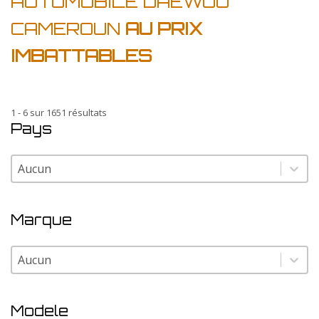
AUTOMOBILE DAEWOO
CAMEROUN
AU PRIX
IMBATTABLES
1 - 6 sur 1651 résultats
Pays
Pays
Pays
Marque
Marque
Marque
Modele