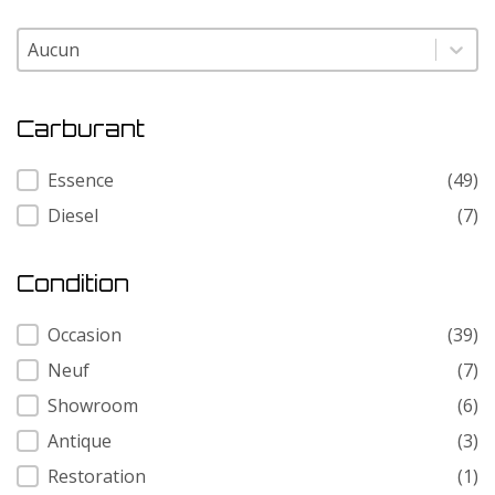
Modele
Modele
Carburant
Carburant
Essence
(49)
Diesel
(7)
Condition
Condition
Occasion
(39)
Neuf
(7)
Showroom
(6)
Antique
(3)
Restoration
(1)