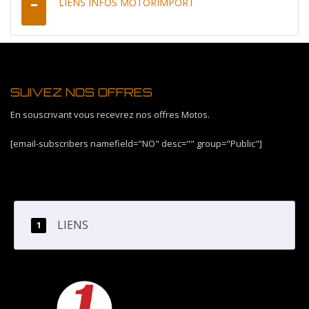
LIENS INFOS MOTORIMPORT
SUIVEZ NOS OFFRES
En souscrivant vous recevrez nos offres Motos.
[email-subscribers namefield="NO" desc="" group="Public"]
LIENS