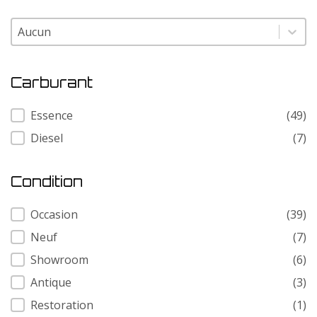
Modele
Modele
Carburant
Carburant
Essence
(49)
Diesel
(7)
Condition
Condition
Occasion
(39)
Neuf
(7)
Showroom
(6)
Antique
(3)
Restoration
(1)