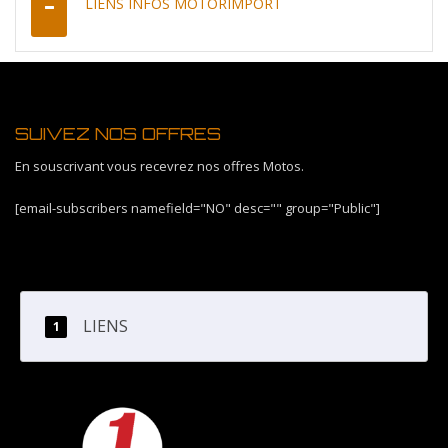
LIENS INFOS MOTORIMPORT
SUIVEZ NOS OFFRES
En souscrivant vous recevrez nos offres Motos.
[email-subscribers namefield="NO" desc="" group="Public"]
LIENS