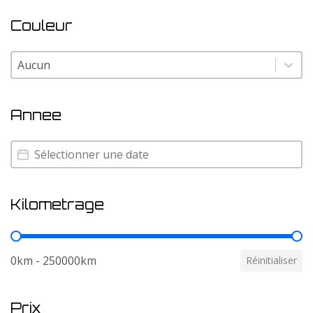
Couleur
Couleur
Couleur
Annee
Annee
Annee
Kilometrage
Kilometrage
0km - 250000km
Réinitialiser
Prix