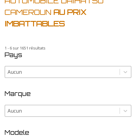
AUTOMOBILE DAIHATSU
CAMEROUN
AU PRIX
IMBATTABLES
1 - 6 sur 1651 résultats
Pays
Pays
Pays
Marque
Marque
Marque
Modele