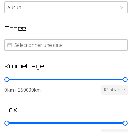
Couleur
Couleur
Annee
Annee
Annee
Kilometrage
Kilometrage
0km - 250000km
Réinitialiser
Prix
Prix