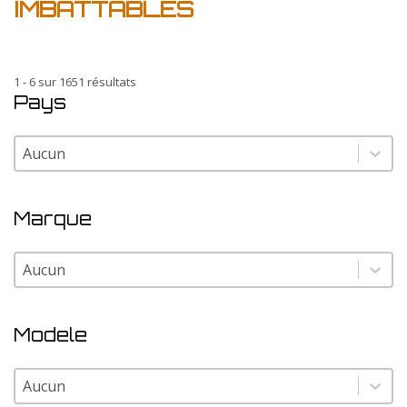
IMBATTABLES
1 - 6 sur 1651 résultats
Pays
Pays
Pays
Marque
Marque
Marque
Modele
Modele
Modele