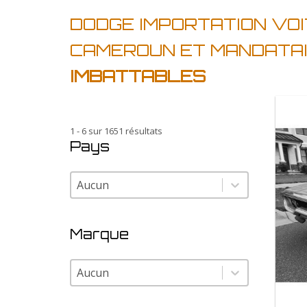
DODGE IMPORTATION VO
CAMEROUN ET MANDATA
IMBATTABLES
1 - 6 sur 1651 résultats
Pays
Pays
Pays
Marque
Marque
Marque