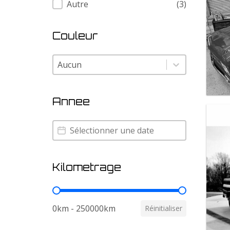
Autre
(3)
Couleur
Couleur
Couleur
Annee
Annee
Annee
Kilometrage
Kilometrage
0km - 250000km
Réinitialiser