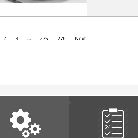
2
3
…
275
276
Next