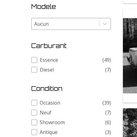
Modele
Modele
Modele
Carburant
Carburant
Essence
(49)
Diesel
(7)
Condition
Condition
Occasion
(39)
Neuf
(7)
Showroom
(6)
Antique
(3)