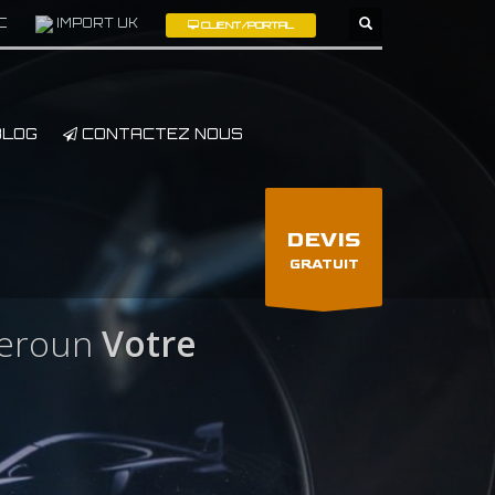
C
IMPORT UK
CLIENT/PORTAL
×
LOG
CONTACTEZ NOUS
DEVIS
GRATUIT
meroun
Votre