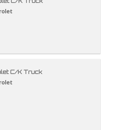
let C/K Truck
rolet
let C/K Truck
rolet