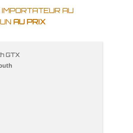
 IMPORTATEUR AU
OUN
AU PRIX
th GTX
outh