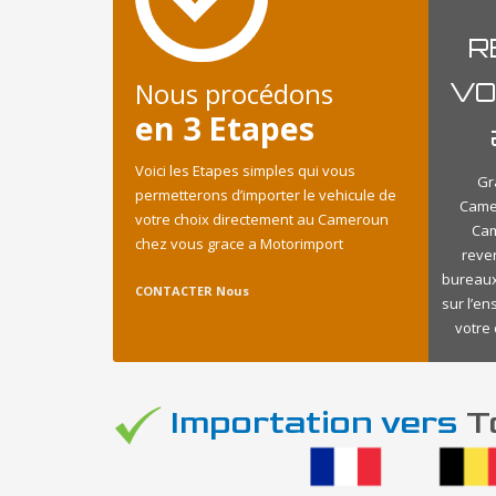
R
Nous procédons
VO
en 3 Etapes
Voici les Etapes simples qui vous
Gr
permetterons d’importer le vehicule de
Came
votre choix directement au Cameroun
Cam
chez vous grace a Motorimport
reve
bureaux
CONTACTER Nous
sur l’e
votre 
Importation vers
To