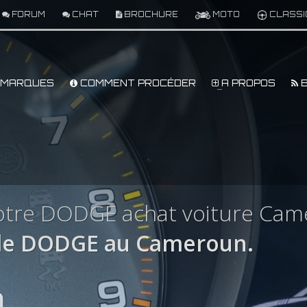
FORUM
CHAT
BROCHURE
MOTO
CLASSI
MARQUES
COMMENT PROCÉDER
A PROPOS
B
otre DODGE achat voiture Ca
le DODGE au Cameroun.