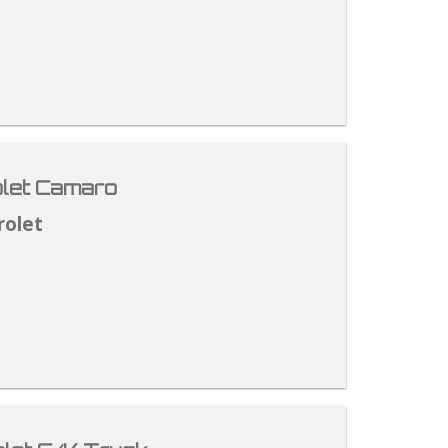
let Camaro
rolet