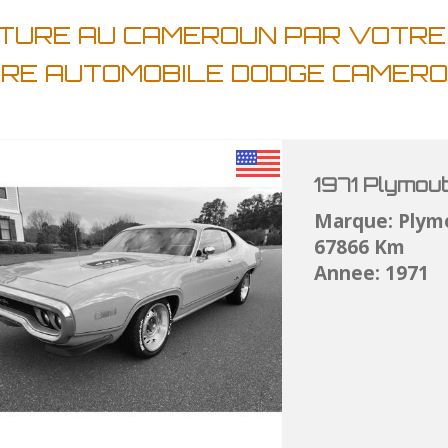
ITURE AU CAMEROUN PAR VOTRE
IRE AUTOMOBILE DODGE CAMER
1971 Plymou
Marque: Plym
67866 Km
Annee: 1971