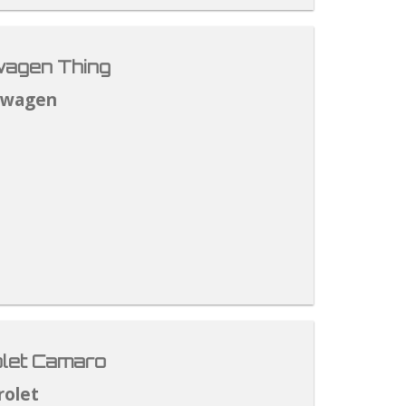
agen Thing
swagen
let Camaro
rolet