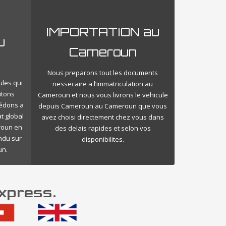
IMPORTATION au
u
Cameroun
Nous preparons tout les documents
ules qui
nessecaire a l’immatriculation au
itons
Cameroun et nous vous livrons le vehicule
cédons a
depuis Cameroun au Cameroun que vous
t global
avez choisi directement chez vous dans
roun en
des delais rapides et selon vos
endu sur
disponibilites.
un.
xpress.