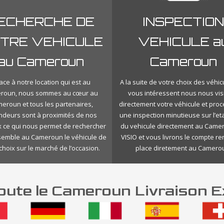
ECHERCHE DE
INSPECTION
TRE VEHICULE
VEHICULE a
au Cameroun
Cameroun
ace à notre location qui est au
A la suite de votre choix des véhic
roun, nous sommes au cœur au
vous intéressent nous nous vis
eroun et tous les partenaires,
directement votre véhicule et pro
ndeurs sont à proximités de nos
une inspection minutieuse sur l’eta
 ce qui nous permet de rechercher
du vehicule directement au Came
nsemble au Cameroun le véhicule de
VISIO et vous livrons le compte r
choix sur le marché de l’occasion.
place diretement au Camero
ute le Cameroun Livraison E