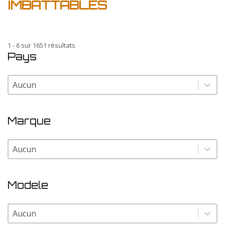
IMBATTABLES
1 - 6 sur 1651 résultats
Pays
Pays
Pays
Marque
Marque
Marque
Modele
Modele
Modele