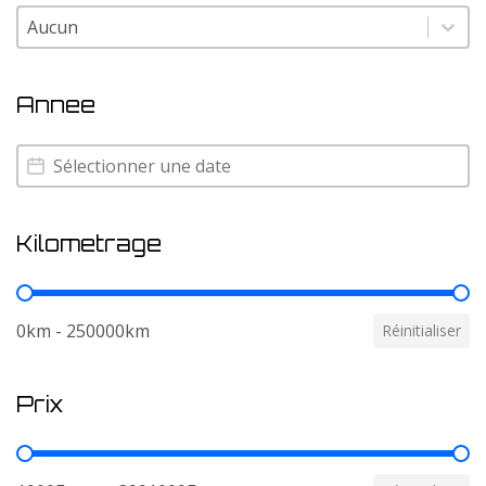
Couleur
Couleur
Annee
Annee
Annee
Kilometrage
Kilometrage
0km - 250000km
Réinitialiser
Prix
Prix