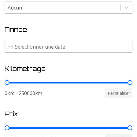
Couleur
Couleur
Annee
Annee
Annee
Kilometrage
Kilometrage
0km - 250000km
Réinitialiser
Prix
Prix