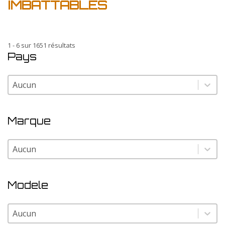
IMBATTABLES
1 - 6 sur 1651 résultats
Pays
Pays
Pays
Marque
Marque
Marque
Modele
Modele
Modele