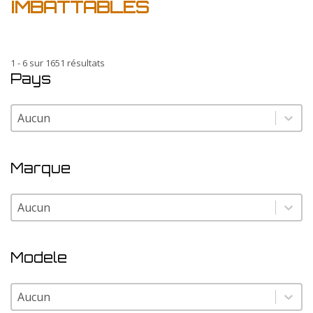
IMBATTABLES
1 - 6 sur 1651 résultats
Pays
Pays
Pays
Marque
Marque
Marque
Modele
Modele
Modele