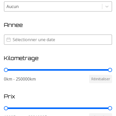
Couleur
Couleur
Annee
Annee
Annee
Kilometrage
Kilometrage
0km - 250000km
Réinitialiser
Prix
Prix