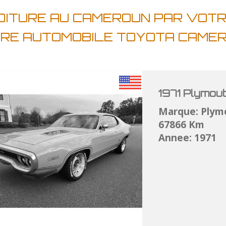
OITURE AU CAMEROUN PAR VOTR
IRE AUTOMOBILE TOYOTA CAME
1971 Plymou
Marque: Plym
67866 Km
Annee: 1971