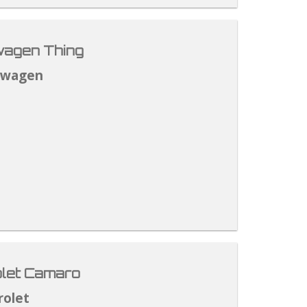
agen Thing
swagen
let Camaro
rolet