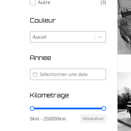
Autre
(3)
Couleur
Couleur
Couleur
Annee
Annee
Annee
Kilometrage
Kilometrage
0km - 250000km
Réinitialiser