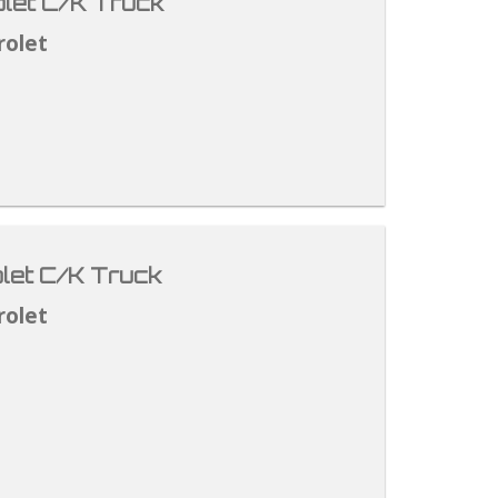
let C/K Truck
rolet
let C/K Truck
rolet