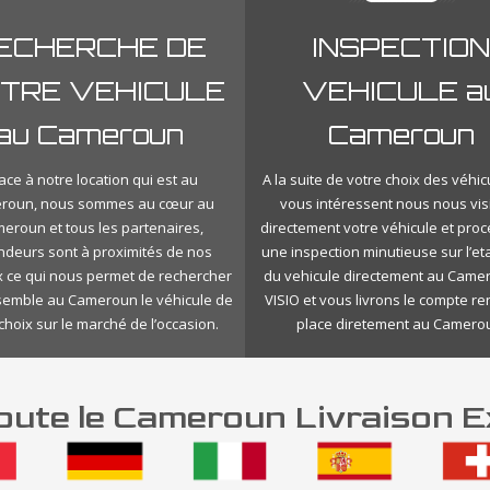
ECHERCHE DE
INSPECTION
TRE VEHICULE
VEHICULE a
au Cameroun
Cameroun
ace à notre location qui est au
A la suite de votre choix des véhic
roun, nous sommes au cœur au
vous intéressent nous nous vis
eroun et tous les partenaires,
directement votre véhicule et pro
ndeurs sont à proximités de nos
une inspection minutieuse sur l’eta
 ce qui nous permet de rechercher
du vehicule directement au Came
nsemble au Cameroun le véhicule de
VISIO et vous livrons le compte r
choix sur le marché de l’occasion.
place diretement au Camero
ute le Cameroun Livraison E