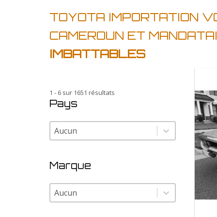
TOYOTA IMPORTATION V
CAMEROUN ET MANDATA
IMBATTABLES
1 - 6 sur 1651 résultats
Pays
Pays
Pays
Marque
Marque
Marque