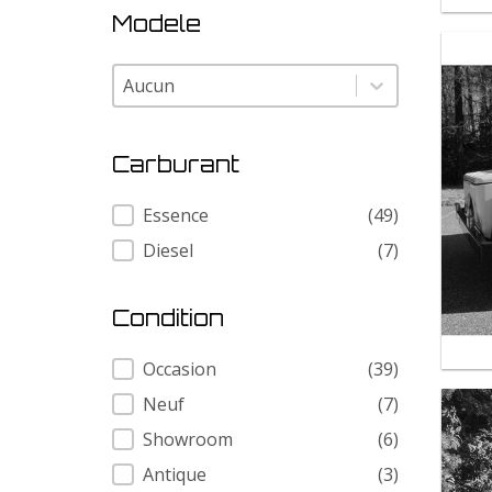
Modele
Modele
Modele
Carburant
Carburant
Essence
(49)
Diesel
(7)
Condition
Condition
Occasion
(39)
Neuf
(7)
Showroom
(6)
Antique
(3)