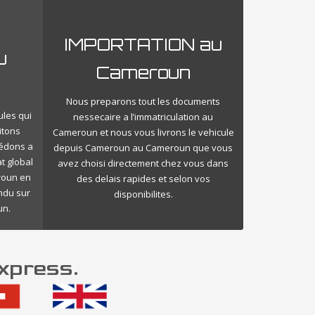
IMPORTATION au
u
Cameroun
Nous preparons tout les documents
ules qui
nessecaire a l’immatriculation au
itons
Cameroun et nous vous livrons le vehicule
cédons a
depuis Cameroun au Cameroun que vous
t global
avez choisi directement chez vous dans
roun en
des delais rapides et selon vos
endu sur
disponibilites.
un.
xpress.