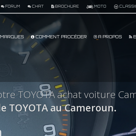
FORUM
CHAT
BROCHURE
MOTO
CLASSI
MARQUES
COMMENT PROCÉDER
A PROPOS
B
otre TOYOTA achat voiture Ca
le TOYOTA au Cameroun.