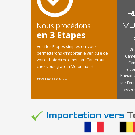
R
Nous procédons
VO
en 3 Etapes
Voici les Etapes simples qui vous
Gr
permetterons d’importer le vehicule de
Came
votre choix directement au Cameroun
Cam
chez vous grace a Motorimport
reve
bureaux
CONTACTER Nous
sur l’e
votre 
Importation vers
To