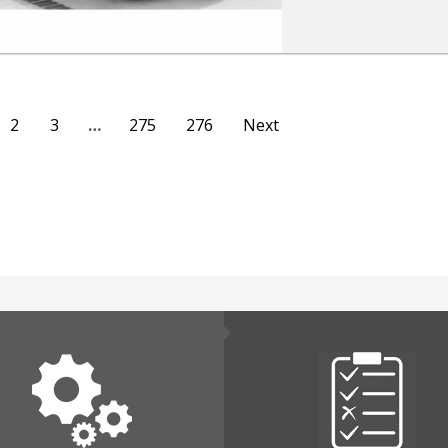
2
3
…
275
276
Next