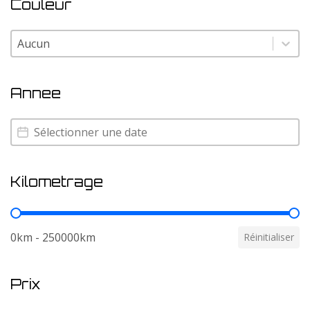
Couleur
Couleur
Couleur
Annee
Annee
Annee
Kilometrage
Kilometrage
0km - 250000km
Réinitialiser
Prix