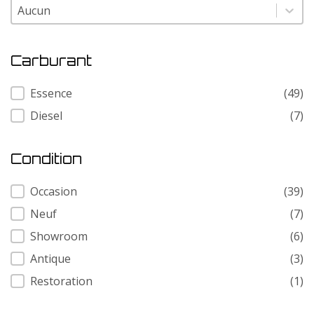
Modele
Modele
Carburant
Carburant
Essence
(49)
Diesel
(7)
Condition
Condition
Occasion
(39)
Neuf
(7)
Showroom
(6)
Antique
(3)
Restoration
(1)