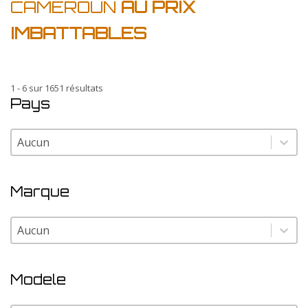
CAMEROUN
AU PRIX
IMBATTABLES
1 - 6 sur 1651 résultats
Pays
Pays
Pays
Marque
Marque
Marque
Modele