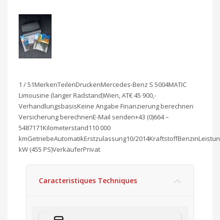
1 / 51MerkenTeilenDruckenMercedes-Benz S 5004MATIC
Limousine (langer Radstand)Wien, AT€ 45 900,-
VerhandlungsbasisKeine Angabe Finanzierung berechnen
Versicherung berechnenE-Mail senden+43 (0)664 –
5487171Kilometerstand110 000
kmGetriebeAutomatikErstzulassung10/2014KraftstoffBenzinLeistu
kW (455 PS)VerkäuferPrivat
Caracteristiques Techniques