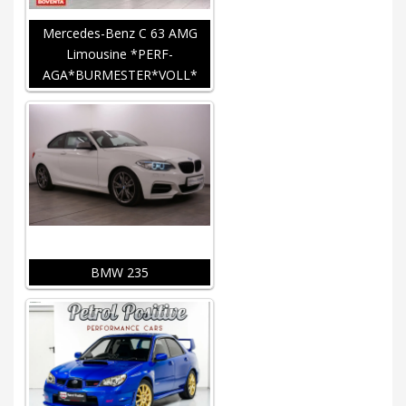
Mercedes-Benz C 63 AMG
Limousine *PERF-
AGA*BURMESTER*VOLL*
BMW 235