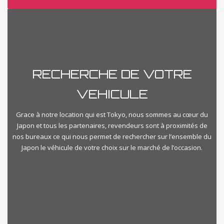
Automatique
Manuelle
Prix
RECHERCHE DE VOTRE
500
1000000
VEHICULE
Kilometrage
Grace à notre location qui est Tokyo, nous sommes au cœur du
Japon et tous les partenaires, revendeurs sont à proximités de
nos bureaux ce qui nous permet de rechercher sur l’ensemble du
Km500
Km350000
Japon le véhicule de votre choix sur le marché de l’occasion.
importvoiturejapon-categories
Select