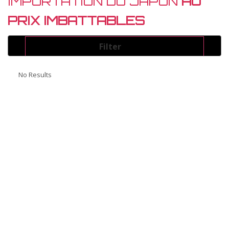
IMPORTATION DU JAPON
AU
PRIX IMBATTABLES
Filter
Energie
No Results
Select
Couleur
Select
Marque