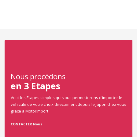
Select
Date mise en circulation
Carroserie
Nous procédons
Coupé
en 3 Etapes
Cabriolet
Voici les Etapes simples qui vous permetterons d’importer le
Berline
vehicule de votre choix directement depuis le Japon chez vous
grace a Motorimport
4X4
CONTACTER Nous
Transmission