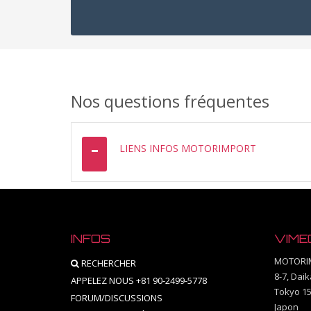
Nos questions fréquentes
LIENS INFOS MOTORIMPORT
INFOS
VIME
MOTORI
RECHERCHER
8-7, Dai
APPELEZ NOUS +81 90-2499-5778
Tokyo 15
FORUM/DISCUSSIONS
Japon