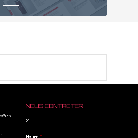
NOUS CONTACTER
offres
2
O"
Name
*