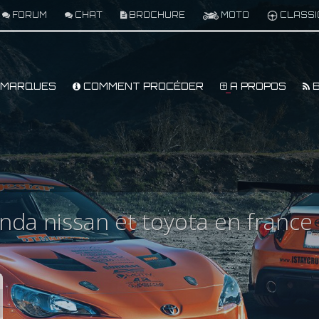
FORUM
CHAT
BROCHURE
MOTO
CLASSI
MARQUES
COMMENT PROCÉDER
A PROPOS
B
nda nissan et toyota en france