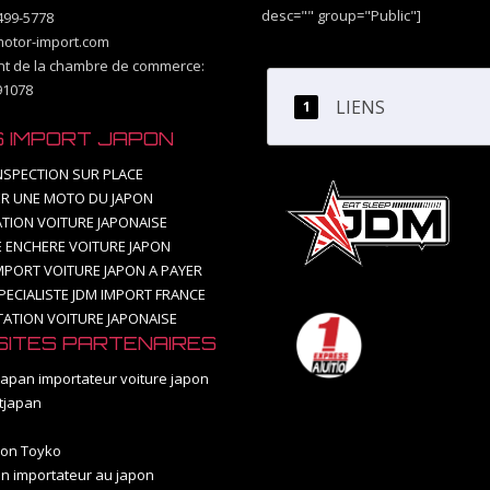
desc="" group="Public"]
499-5778
otor-import.com
ant de la chambre de commerce:
91078
LIENS
S IMPORT JAPON
NSPECTION SUR PLACE
R UNE MOTO DU JAPON
TION VOITURE JAPONAISE
E ENCHERE VOITURE JAPON
IMPORT VOITURE JAPON A PAYER
PECIALISTE JDM IMPORT FRANCE
TATION VOITURE JAPONAISE
SITES PARTENAIRES
apan importateur voiture japon
tjapan
ion Toyko
n importateur au japon