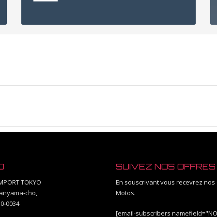
O
SUIVEZ NOS OFFRES
MPORT TOKYO
En souscrivant vous recevrez nos 
kanyama-cho,
Motos.
0-0034
[email-subscribers namefield="N