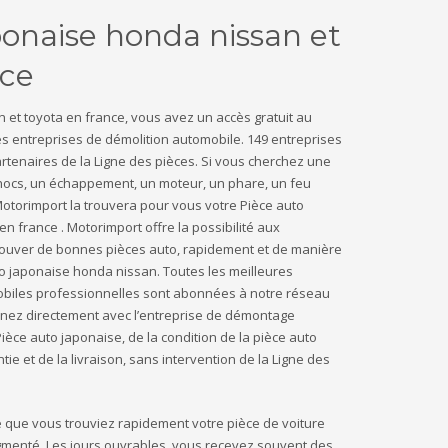
ponaise honda nissan et
nce
 et toyota en france, vous avez un accès gratuit au
es entreprises de démolition automobile. 149 entreprises
rtenaires de la Ligne des pièces. Si vous cherchez une
ocs, un échappement, un moteur, un phare, un feu
Motorimport la trouvera pour vous votre Pièce auto
n france . Motorimport offre la possibilité aux
 trouver de bonnes pièces auto, rapidement et de manière
o japonaise honda nissan. Toutes les meilleures
biles professionnelles sont abonnées à notre réseau
enez directement avec l’entreprise de démontage
ièce auto japonaise, de la condition de la pièce auto
ie et de la livraison, sans intervention de la Ligne des
e que vous trouviez rapidement votre pièce de voiture
enté. Les jours ouvrables, vous recevez souvent des