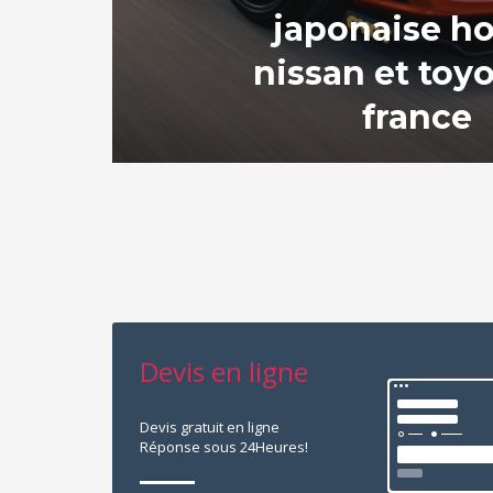
japonaise h
nissan et toy
france
Devis en ligne
Devis gratuit en ligne
Réponse sous 24Heures!