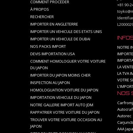
COMMENT PROCÉDER
+81 90-2
À PROPOS
toyko@m
RECHERCHER
Identifi
IMPORTER EN ANGLETERRE
L200002
IMPORTER UN VEHICULE DES ETATS UNIS
INFO
IMPORTER UN VEHICULE DE DUBAI
NOS PACKS IMPORT
NOTRE I
DEVIS IMPORTATION USA
IMPORTE
IMPORTA
COMMENT HOMOLOGUER VOTRE VOITURE
LA VENT
DU JAPON
LA TVA 
IMPORTER DU JAPON MOINS CHER
VOTRE S
INSPECTION AU JAPON
L'IMPOR
HOMOLOGUATION VOITURE DU JAPON
NOS 
IMPORTATION VEHICULE DU JAPON
Carfromj
NOTRE GALLERIE IMPORT AUTO JDM
Autocraf
RAPPATRIER VOTRE VOITURE DU JAPON
Autorec
TROUVER VOTRE VOITURE OCCASION AU
Carjunct
JAPON
AAA Japa