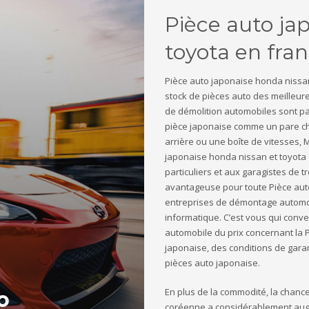
Pièce auto ja
toyota en fra
Pièce auto japonaise honda nissan
stock de pièces auto des meilleur
de démolition automobiles sont pa
pièce japonaise comme un pare ch
arrière ou une boîte de vitesses, 
japonaise honda nissan et toyota e
particuliers et aux garagistes de
avantageuse pour toute Pièce aut
entreprises de démontage automo
informatique. C’est vous qui conv
automobile du prix concernant la P
japonaise, des conditions de garant
pièces auto japonaise.
En plus de la commodité, la chanc
o
coréenne a considérablement augm