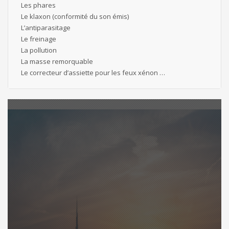
Les phares
Le klaxon (conformité du son émis)
L’antiparasitage
Le freinage
La pollution
La masse remorquable
Le correcteur d’assiette pour les feux xénon …