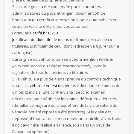
pièce officielle de propriété du véhicule
Si la carte grise a été conservée par les autorités
administratives du pays étranger : document officiel
l’indiquant (ou certificat international pour automobiles en
cours de validité délivré par ces autorités)
Formulaire
cerfa n°13750
Justificatif de domicile
de moins de 6 mois (en cas de co-
titulaires, justificatif de celui dont l’adresse va figurer sur la
carte grise)
Carte grise du véhicule, barrée avec la mention
Vendu le
(jour/mois/année)
ou
Cédé le (jour/mois/année)
, avec la
signature de tous les anciens co-titulaires
Si le véhicule a plus de 4 ans : preuve du contrôle technique
sauf si le véhicule en est dispensé
. Il doit dater de moins de
6 mois (2 mois si une
contre-visite
: Second examen
nécessaire pour vérifier si les points défectueux détectés
(défaillance majeure ou critique) lors de la visite initiale du
véhicule ont été réparés
a été prescrite). Si le délai est
dépassé, il faudra réaliser un nouveau contrôle, à vos frais.
Il doit avoir été réalisé en France, (ou dans un pays de
l’Union européenne).