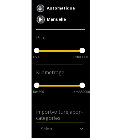
Automatique
Manuelle
Prix
€500
€1000000
Kilometrage
Km500
Km350000
importvoiturejapon-
categories
Select