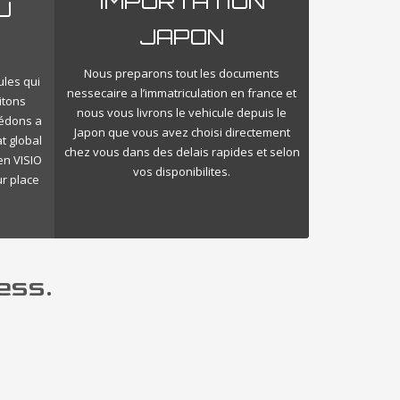
IMPORTATION
U
JAPON
Nous preparons tout les documents
ules qui
nessecaire a l’immatriculation en france et
itons
nous vous livrons le vehicule depuis le
cédons a
Japon que vous avez choisi directement
t global
chez vous dans des delais rapides et selon
en VISIO
vos disponibilites.
ur place
ess.