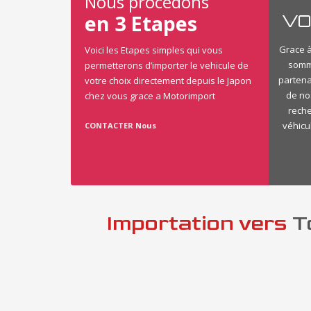
Nous procédons
en 3 Etapes
VO
Grace à
Voici les Etapes simples qui vous
somme
permetterons d’importer le vehicule de
partena
votre choix directement depuis le Japon
de no
chez vous grace a Motorimport
reche
véhicu
CONTACTER Nous
Importation vers
To