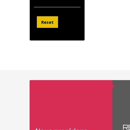
Reset
R