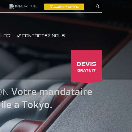
C
IMPORT UK
CLIENT/PORTAL
×
LOG
CONTACTEZ NOUS
DEVIS
GRATUIT
ON
Votre mandataire
le a Tokyo.