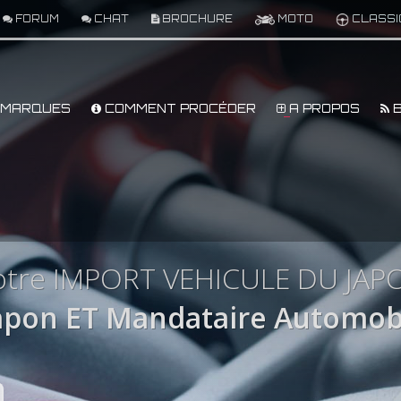
FORUM
CHAT
BROCHURE
MOTO
CLASSI
MARQUES
COMMENT PROCÉDER
A PROPOS
B
votre IMPORT VEHICULE DU JAP
pon ET Mandataire Automobi