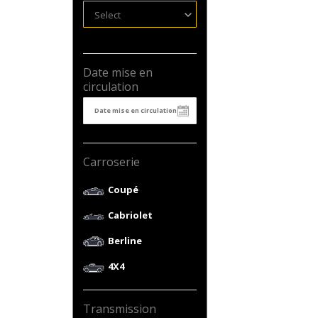
Select
Date mise en
circulation
Carroserie
Coupé
Cabriolet
Berline
4X4
Transmission