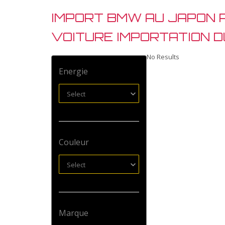
IMPORT BMW AU JAPON 
VOITURE IMPORTATION 
No Results
Energie
Select
Couleur
Select
Marque