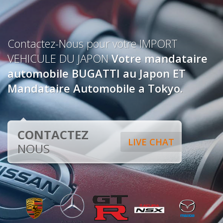
Contactez-Nous pour votre IMPORT
VEHICULE DU JAPON
Votre mandataire
automobile BUGATTI au Japon ET
Mandataire Automobile a Tokyo.
CONTACTEZ
LIVE CHAT
NOUS