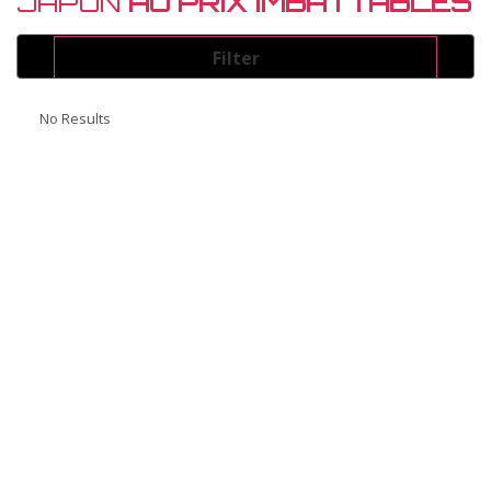
JAPON
AU PRIX IMBATTABLES
Filter
Energie
No Results
Select
Couleur
Select
Marque
Select