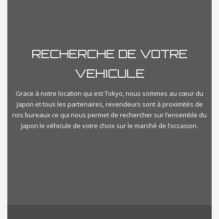
Manuelle
Prix
RECHERCHE DE VOTRE
€500
€1000000
VEHICULE
Kilometrage
Grace à notre location qui est Tokyo, nous sommes au cœur du
Japon et tous les partenaires, revendeurs sont à proximités de
nos bureaux ce qui nous permet de rechercher sur l’ensemble du
Km500
Km350000
Japon le véhicule de votre choix sur le marché de l’occasion.
importvoiturejapon-categories
Select