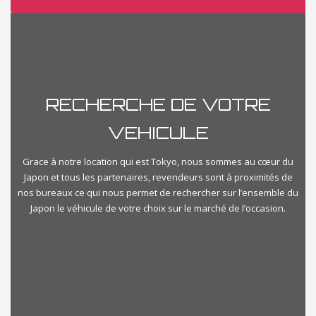
Automatique
Manuelle
Prix
RECHERCHE DE VOTRE
€500
€1000000
VEHICULE
Kilometrage
Grace à notre location qui est Tokyo, nous sommes au cœur du
Japon et tous les partenaires, revendeurs sont à proximités de
nos bureaux ce qui nous permet de rechercher sur l’ensemble du
Km500
Km350000
Japon le véhicule de votre choix sur le marché de l’occasion.
importvoiturejapon-categories
Select