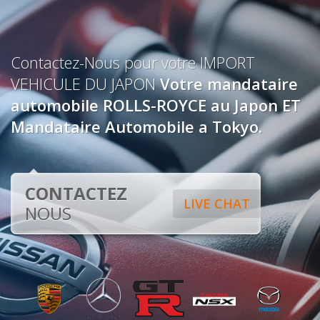
Contactez-Nous pour votre IMPORT
VEHICULE DU JAPON
Votre mandataire
automobile ROLLS-ROYCE au Japon ET
Mandataire Automobile a Tokyo.
CONTACTEZ
LIVE CHAT
NOUS