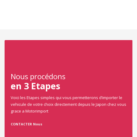
Select
Date mise en circulation
Carroserie
Nous procédons
Coupé
en 3 Etapes
Cabriolet
Voici les Etapes simples qui vous permetterons d’importer le
Berline
vehicule de votre choix directement depuis le Japon chez vous
grace a Motorimport
4X4
CONTACTER Nous
Transmission