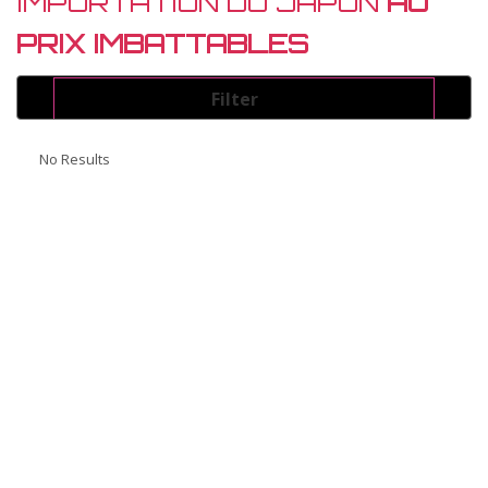
IMPORTATION DU JAPON
AU
PRIX IMBATTABLES
Filter
Energie
No Results
Select
Couleur
Select
Marque