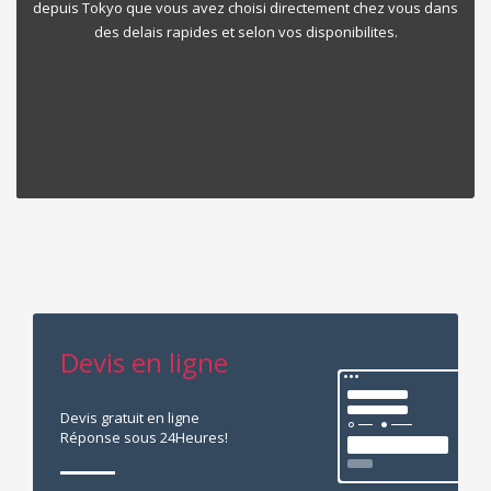
depuis Tokyo que vous avez choisi directement chez vous dans
JAPON
des delais rapides et selon vos disponibilites.
A la suite de votre choix des véhicules qui vous intéressent nous
nous visitons directement votre véhicule et procédons a une
inspection minutieuse sur l’etat global du vehicule directement au
Japon en VISIO et vous livrons le compte rendu sur place
diretement.
Devis en ligne
Devis gratuit en ligne
Réponse sous 24Heures!