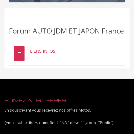
Forum AUTO JDM ET JAPON France
LIENS INFOS
SUIVEZ NOS OFFRES
En souscrivant vous recevrez nos offres Motos.
[email-subscribers namefield="NO" desc="" group="Public"]