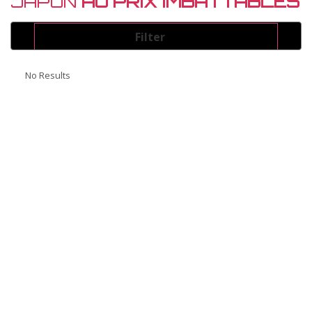
JAPON
AU PRIX IMBATTABLES
Filter
Energie
No Results
Select
Couleur
Select
Marque
Select