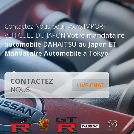
Contactez-Nous pour votre IMPORT
VEHICULE DU JAPON
Votre mandataire
automobile DAHAITSU au Japon ET
Mandataire Automobile a Tokyo.
CONTACTEZ
LIVE CHAT
NOUS