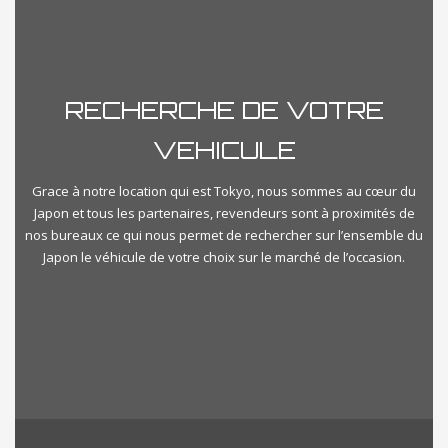
Manuelle
Prix
RECHERCHE DE VOTRE
€500
€1000000
VEHICULE
Kilometrage
Grace à notre location qui est Tokyo, nous sommes au cœur du
Japon et tous les partenaires, revendeurs sont à proximités de
nos bureaux ce qui nous permet de rechercher sur l’ensemble du
Km500
Km350000
Japon le véhicule de votre choix sur le marché de l’occasion.
importvoiturejapon-categories
Select